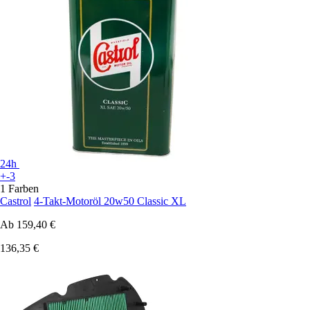
24h
+-3
1 Farben
Castrol
4-Takt-Motoröl 20w50 Classic XL
Ab
159,40 €
136,35 €