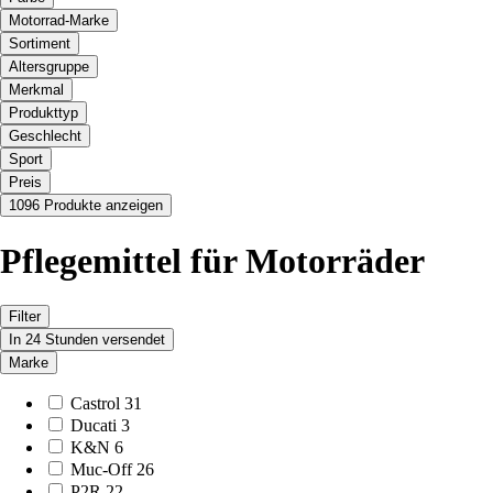
Motorrad-Marke
Sortiment
Altersgruppe
Merkmal
Produkttyp
Geschlecht
Sport
Preis
1096 Produkte anzeigen
Pflegemittel für Motorräder
Filter
In 24 Stunden versendet
Marke
Castrol
31
Ducati
3
K&N
6
Muc-Off
26
P2R
22