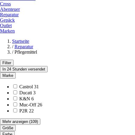
Cross
Abenteuer
Reparatur
Gepäck
Outlet
Marken
Startseite
/
Reparatur
/
Pflegemittel
Filter
In 24 Stunden versendet
Marke
Castrol
31
Ducati
3
K&N
6
Muc-Off
26
P2R
22
Mehr anzeigen
(109)
Größe
Farbe