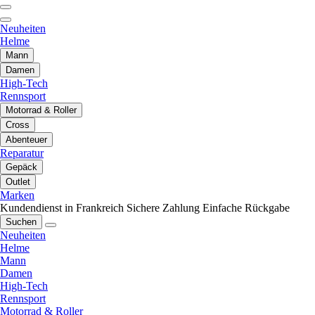
Neuheiten
Helme
Mann
Damen
High-Tech
Rennsport
Motorrad & Roller
Cross
Abenteuer
Reparatur
Gepäck
Outlet
Marken
Kundendienst in Frankreich
Sichere Zahlung
Einfache Rückgabe
Suchen
Neuheiten
Helme
Mann
Damen
High-Tech
Rennsport
Motorrad & Roller