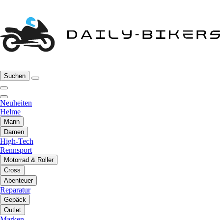
Suchen
Neuheiten
Helme
Mann
Damen
High-Tech
Rennsport
Motorrad & Roller
Cross
Abenteuer
Reparatur
Gepäck
Outlet
Marken