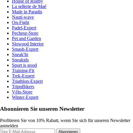
House of Rugby
La sellerie de Maé
Made in Paradis
Nauti-wave
On-Fight
Padel-Expert
Pecheur-Store
Pet and Garden
Slowood Interior
Smash-Expert
Sneak'In
Sneakids
Sport is good
Training-Fit
Trek-Expert
Triathlon-Expert
TripnBikers
Vélo-Store
Winter-Expert
Abonnieren Sie unseren Newsletter
Profitieren Sie von 10% Rabatt, wenn Sie sich für unseren Newsletter
anmelden
Abonnieren