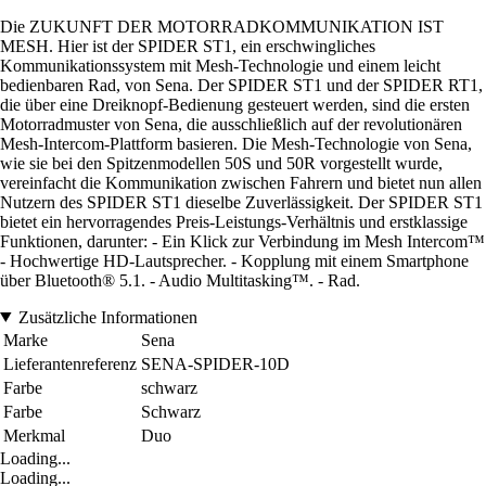
Die ZUKUNFT DER MOTORRADKOMMUNIKATION IST
MESH. Hier ist der SPIDER ST1, ein erschwingliches
Kommunikationssystem mit Mesh-Technologie und einem leicht
bedienbaren Rad, von Sena. Der SPIDER ST1 und der SPIDER RT1,
die über eine Dreiknopf-Bedienung gesteuert werden, sind die ersten
Motorradmuster von Sena, die ausschließlich auf der revolutionären
Mesh-Intercom-Plattform basieren. Die Mesh-Technologie von Sena,
wie sie bei den Spitzenmodellen 50S und 50R vorgestellt wurde,
vereinfacht die Kommunikation zwischen Fahrern und bietet nun allen
Nutzern des SPIDER ST1 dieselbe Zuverlässigkeit. Der SPIDER ST1
bietet ein hervorragendes Preis-Leistungs-Verhältnis und erstklassige
Funktionen, darunter: - Ein Klick zur Verbindung im Mesh Intercom™
- Hochwertige HD-Lautsprecher. - Kopplung mit einem Smartphone
über Bluetooth® 5.1. - Audio Multitasking™. - Rad.
Zusätzliche Informationen
Marke
Sena
Lieferantenreferenz
SENA-SPIDER-10D
Farbe
schwarz
Farbe
Schwarz
Merkmal
Duo
Loading...
Loading...