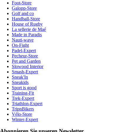
Foot-Store
Galopp-Store
Golf and co
Handball-Store
House of Rugby
La sellerie de Maé
Made in Paradis
Nauti-wave
On-Fight
Padel-Expert
Pecheur-Store
Pet and Garden
Slowood Interior
Smash-Expert
Sneak'In
Sneakids
Sport is good
Training-Fit
Trek-Expert
Triathlon-Expert
TripnBikers
Vélo-Store
Winter-Expert
Abonnieren Sie unseren Newsletter