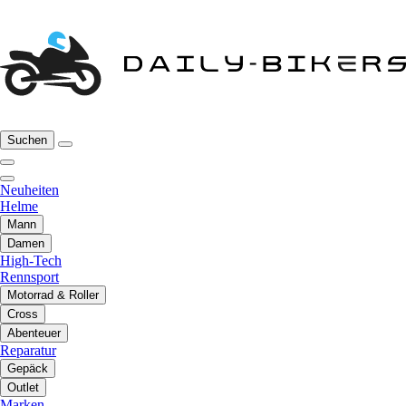
Suchen
Neuheiten
Helme
Mann
Damen
High-Tech
Rennsport
Motorrad & Roller
Cross
Abenteuer
Reparatur
Gepäck
Outlet
Marken