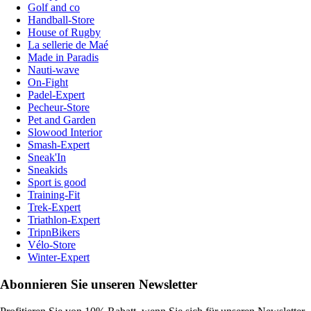
Golf and co
Handball-Store
House of Rugby
La sellerie de Maé
Made in Paradis
Nauti-wave
On-Fight
Padel-Expert
Pecheur-Store
Pet and Garden
Slowood Interior
Smash-Expert
Sneak'In
Sneakids
Sport is good
Training-Fit
Trek-Expert
Triathlon-Expert
TripnBikers
Vélo-Store
Winter-Expert
Abonnieren Sie unseren Newsletter