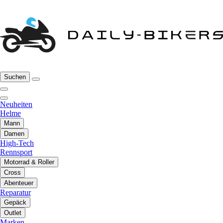
Suchen
Neuheiten
Helme
Mann
Damen
High-Tech
Rennsport
Motorrad & Roller
Cross
Abenteuer
Reparatur
Gepäck
Outlet
Marken