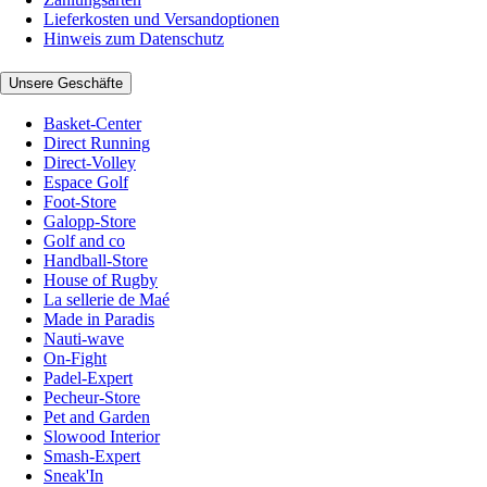
Lieferkosten und Versandoptionen
Hinweis zum Datenschutz
Unsere Geschäfte
Basket-Center
Direct Running
Direct-Volley
Espace Golf
Foot-Store
Galopp-Store
Golf and co
Handball-Store
House of Rugby
La sellerie de Maé
Made in Paradis
Nauti-wave
On-Fight
Padel-Expert
Pecheur-Store
Pet and Garden
Slowood Interior
Smash-Expert
Sneak'In