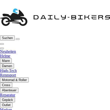
Suchen
Neuheiten
Helme
Mann
Damen
High-Tech
Rennsport
Motorrad & Roller
Cross
Abenteuer
Reparatur
Gepäck
Outlet
Marken