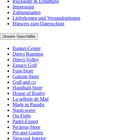
Rückgabe & Erstattung
Impressum
Zahlungsarten
Lieferkosten und Versandoptionen
Hinweis zum Datenschutz
Unsere Geschäfte
Basket-Center
Direct Running
Direct-Volley
Espace Golf
Foot-Store
Galopp-Store
Golf and co
Handball-Store
House of Rugby
La sellerie de Maé
Made in Paradis
Nauti-wave
On-Fight
Padel-Expert
Pecheur-Store
Pet and Garden
Slowood Interior