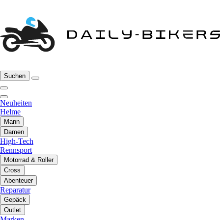
Suchen
Neuheiten
Helme
Mann
Damen
High-Tech
Rennsport
Motorrad & Roller
Cross
Abenteuer
Reparatur
Gepäck
Outlet
Marken