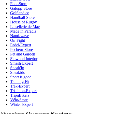
Foot-Store
Galopp-Store
Golf and co
Handball-Store
House of Rugby
La sellerie de Maé
Made in Paradis
Nauti-wave
On-Fight
Padel-Expert
Pecheur-Store
Pet and Garden
Slowood Interior
Smash-Expert
Sneak'In
Sneakids
Sport is good
Training-Fit
Trek-Expert
Triathlon-Expert
TripnBikers
Vélo-Store
Winter-Expert