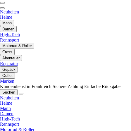
Neuheiten
Helme
Mann
Damen
High-Tech
Rennsport
Motorrad & Roller
Cross
Abenteuer
Reparatur
Gepäck
Outlet
Marken
Kundendienst in Frankreich
Sichere Zahlung
Einfache Rückgabe
Suchen
Neuheiten
Helme
Mann
Damen
High-Tech
Rennsport
Motorrad & Roller