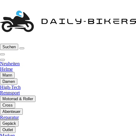
Suchen
Neuheiten
Helme
Mann
Damen
High-Tech
Rennsport
Motorrad & Roller
Cross
Abenteuer
Reparatur
Gepäck
Outlet
Marken