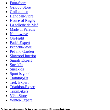
Foot-Store
Galopp-Store
Golf and co
Handball-Store
House of Rugby
La sellerie de Maé
Made in Paradis
Nauti-wave
On-Fight
Padel-Expert
Pecheur-Store
Pet and Garden
Slowood Interior
Smash-Expert
Sneak'In
Sneakids
Sport is good
Training-Fit
Trek-Expert
Triathlon-Expert
TripnBikers
Vélo-Store
Winter-Expert
Abonnieren Sie unseren Newsletter