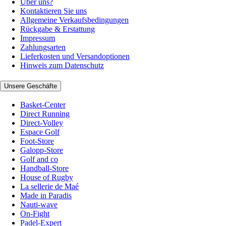
Über uns?
Kontaktieren Sie uns
Allgemeine Verkaufsbedingungen
Rückgabe & Erstattung
Impressum
Zahlungsarten
Lieferkosten und Versandoptionen
Hinweis zum Datenschutz
Unsere Geschäfte
Basket-Center
Direct Running
Direct-Volley
Espace Golf
Foot-Store
Galopp-Store
Golf and co
Handball-Store
House of Rugby
La sellerie de Maé
Made in Paradis
Nauti-wave
On-Fight
Padel-Expert