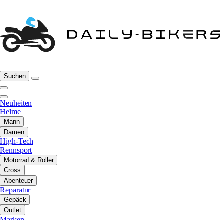
Suchen
Neuheiten
Helme
Mann
Damen
High-Tech
Rennsport
Motorrad & Roller
Cross
Abenteuer
Reparatur
Gepäck
Outlet
Marken