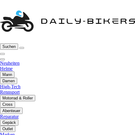
Suchen
Neuheiten
Helme
Mann
Damen
High-Tech
Rennsport
Motorrad & Roller
Cross
Abenteuer
Reparatur
Gepäck
Outlet
Marken