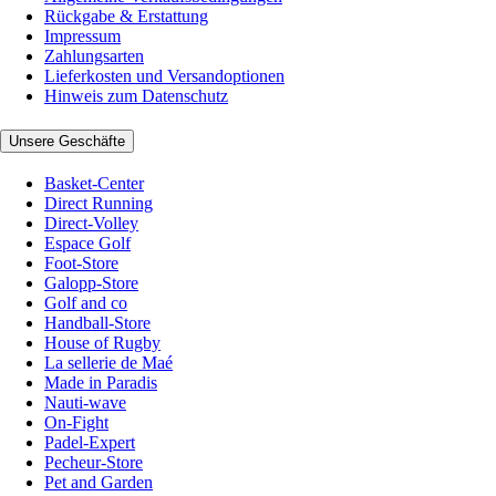
Rückgabe & Erstattung
Impressum
Zahlungsarten
Lieferkosten und Versandoptionen
Hinweis zum Datenschutz
Unsere Geschäfte
Basket-Center
Direct Running
Direct-Volley
Espace Golf
Foot-Store
Galopp-Store
Golf and co
Handball-Store
House of Rugby
La sellerie de Maé
Made in Paradis
Nauti-wave
On-Fight
Padel-Expert
Pecheur-Store
Pet and Garden