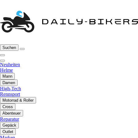
Suchen
Neuheiten
Helme
Mann
Damen
High-Tech
Rennsport
Motorrad & Roller
Cross
Abenteuer
Reparatur
Gepäck
Outlet
Marken