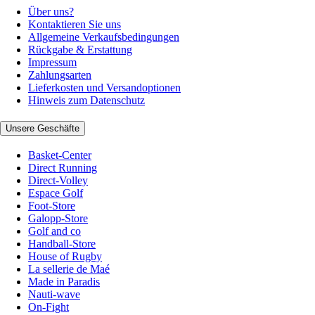
Über uns?
Kontaktieren Sie uns
Allgemeine Verkaufsbedingungen
Rückgabe & Erstattung
Impressum
Zahlungsarten
Lieferkosten und Versandoptionen
Hinweis zum Datenschutz
Unsere Geschäfte
Basket-Center
Direct Running
Direct-Volley
Espace Golf
Foot-Store
Galopp-Store
Golf and co
Handball-Store
House of Rugby
La sellerie de Maé
Made in Paradis
Nauti-wave
On-Fight