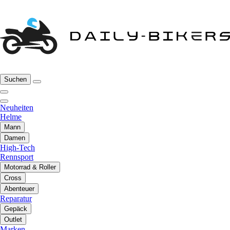
Suchen
Neuheiten
Helme
Mann
Damen
High-Tech
Rennsport
Motorrad & Roller
Cross
Abenteuer
Reparatur
Gepäck
Outlet
Marken