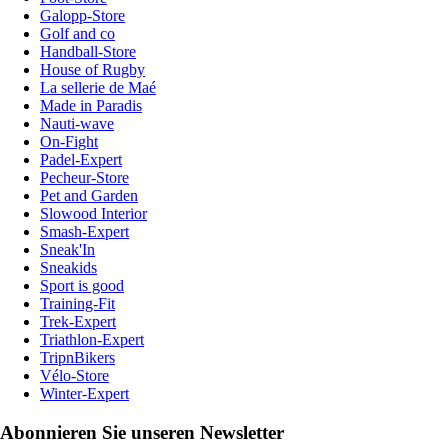
Galopp-Store
Golf and co
Handball-Store
House of Rugby
La sellerie de Maé
Made in Paradis
Nauti-wave
On-Fight
Padel-Expert
Pecheur-Store
Pet and Garden
Slowood Interior
Smash-Expert
Sneak'In
Sneakids
Sport is good
Training-Fit
Trek-Expert
Triathlon-Expert
TripnBikers
Vélo-Store
Winter-Expert
Abonnieren Sie unseren Newsletter