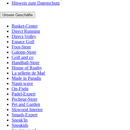
Hinweis zum Datenschutz
Unsere Geschäfte
Basket-Center
Direct Running
Direct-Volley
Espace Golf
Foot-Store
Galopp-Store
Golf and co
Handball-Store
House of Rugby
La sellerie de Maé
Made in Paradis
Nauti-wave
On-Fight
Padel-Expert
Pecheur-Store
Pet and Garden
Slowood Interior
Smash-Expert
Sneak'In
Sneakids