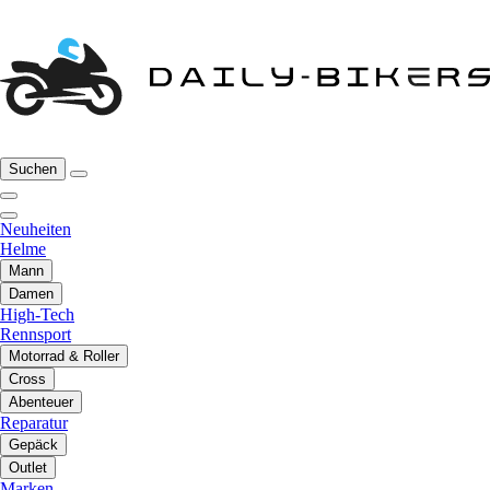
Suchen
Neuheiten
Helme
Mann
Damen
High-Tech
Rennsport
Motorrad & Roller
Cross
Abenteuer
Reparatur
Gepäck
Outlet
Marken