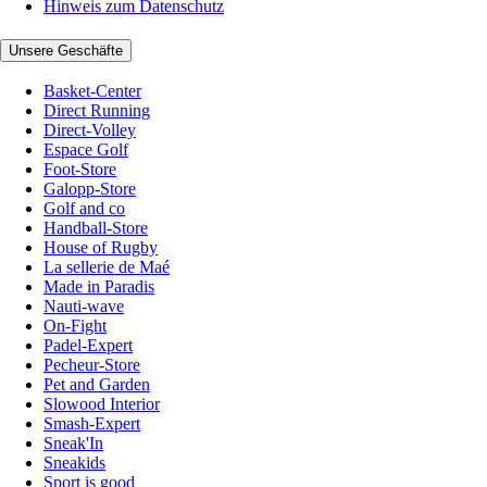
Hinweis zum Datenschutz
Unsere Geschäfte
Basket-Center
Direct Running
Direct-Volley
Espace Golf
Foot-Store
Galopp-Store
Golf and co
Handball-Store
House of Rugby
La sellerie de Maé
Made in Paradis
Nauti-wave
On-Fight
Padel-Expert
Pecheur-Store
Pet and Garden
Slowood Interior
Smash-Expert
Sneak'In
Sneakids
Sport is good