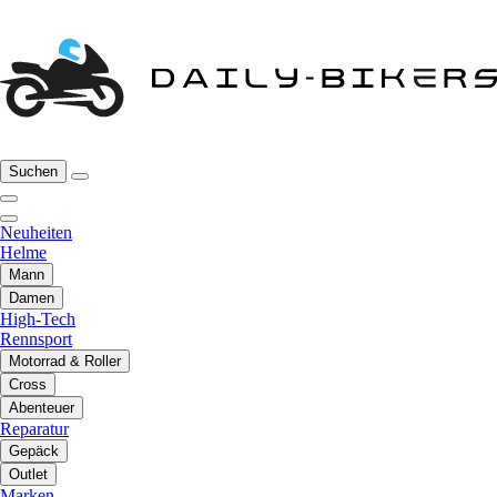
Suchen
Neuheiten
Helme
Mann
Damen
High-Tech
Rennsport
Motorrad & Roller
Cross
Abenteuer
Reparatur
Gepäck
Outlet
Marken