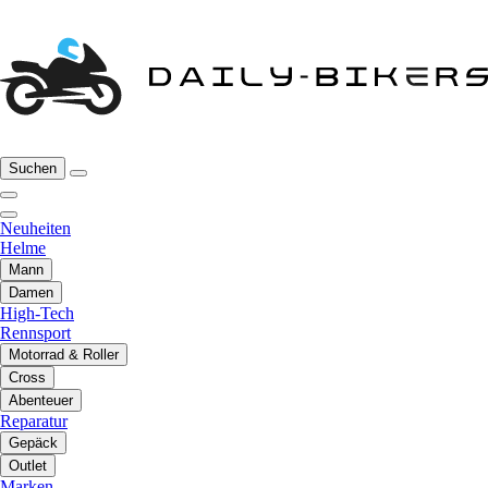
Suchen
Neuheiten
Helme
Mann
Damen
High-Tech
Rennsport
Motorrad & Roller
Cross
Abenteuer
Reparatur
Gepäck
Outlet
Marken