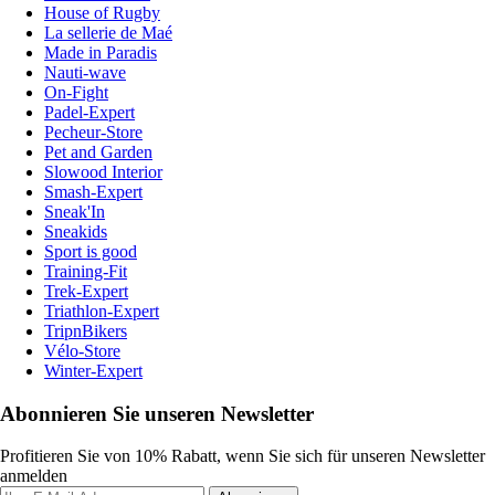
House of Rugby
La sellerie de Maé
Made in Paradis
Nauti-wave
On-Fight
Padel-Expert
Pecheur-Store
Pet and Garden
Slowood Interior
Smash-Expert
Sneak'In
Sneakids
Sport is good
Training-Fit
Trek-Expert
Triathlon-Expert
TripnBikers
Vélo-Store
Winter-Expert
Abonnieren Sie unseren Newsletter
Profitieren Sie von 10% Rabatt, wenn Sie sich für unseren Newsletter
anmelden