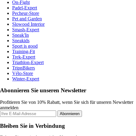
On-Fight
Padel-Expert
Pecheur-Store
Pet and Garden
Slowood Interior
Smash-Expert
Sneak'In
Sneakids
Sport is good
Training-Fit
Trek-Expert
Triathlon-Expert
TripnBikers
Vélo-Store
Winter-Expert
Abonnieren Sie unseren Newsletter
Profitieren Sie von 10% Rabatt, wenn Sie sich für unseren Newsletter
anmelden
Abonnieren
Bleiben Sie in Verbindung