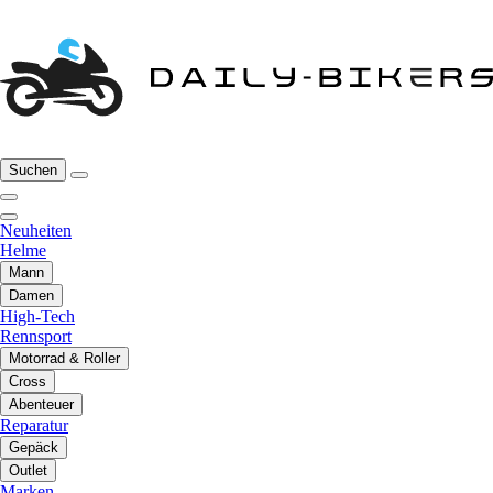
Suchen
Neuheiten
Helme
Mann
Damen
High-Tech
Rennsport
Motorrad & Roller
Cross
Abenteuer
Reparatur
Gepäck
Outlet
Marken