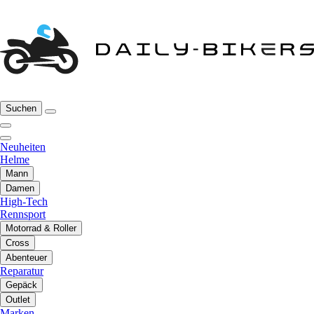
Suchen
Neuheiten
Helme
Mann
Damen
High-Tech
Rennsport
Motorrad & Roller
Cross
Abenteuer
Reparatur
Gepäck
Outlet
Marken