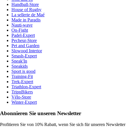
Handball-Store
House of Rugby
La sellerie de Maé
Made in Paradis
Nauti-wave
On-Fight
Padel-Expert
Pecheur-Store
Pet and Garden
Slowood Interior
Smash-Expert
Sneak'In
Sneakids
Sport is good
Training-Fit
Trek-Expert
Triathlon-Expert
TripnBikers
Vélo-Store
Winter-Expert
Abonnieren Sie unseren Newsletter
Profitieren Sie von 10% Rabatt, wenn Sie sich für unseren Newsletter