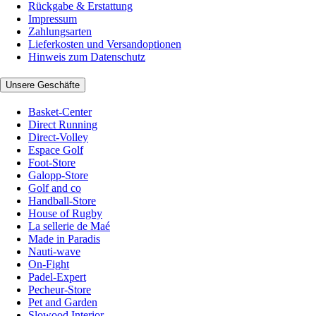
Rückgabe & Erstattung
Impressum
Zahlungsarten
Lieferkosten und Versandoptionen
Hinweis zum Datenschutz
Unsere Geschäfte
Basket-Center
Direct Running
Direct-Volley
Espace Golf
Foot-Store
Galopp-Store
Golf and co
Handball-Store
House of Rugby
La sellerie de Maé
Made in Paradis
Nauti-wave
On-Fight
Padel-Expert
Pecheur-Store
Pet and Garden
Slowood Interior