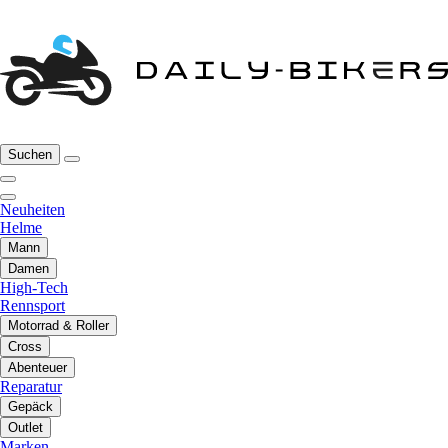
Suchen
Neuheiten
Helme
Mann
Damen
High-Tech
Rennsport
Motorrad & Roller
Cross
Abenteuer
Reparatur
Gepäck
Outlet
Marken