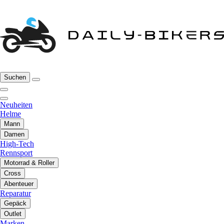
Suchen
Neuheiten
Helme
Mann
Damen
High-Tech
Rennsport
Motorrad & Roller
Cross
Abenteuer
Reparatur
Gepäck
Outlet
Marken