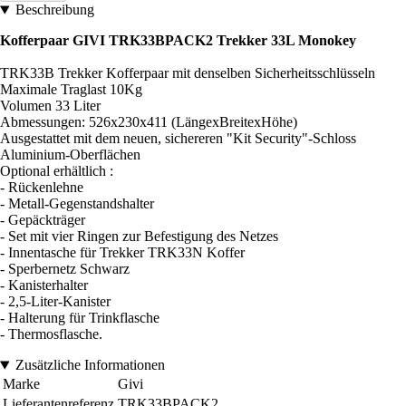
Beschreibung
Kofferpaar GIVI TRK33BPACK2 Trekker 33L Monokey
TRK33B Trekker Kofferpaar mit denselben Sicherheitsschlüsseln
Maximale Traglast 10Kg
Volumen 33 Liter
Abmessungen: 526x230x411 (LängexBreitexHöhe)
Ausgestattet mit dem neuen, sichereren "Kit Security"-Schloss
Aluminium-Oberflächen
Optional erhältlich :
- Rückenlehne
- Metall-Gegenstandshalter
- Gepäckträger
- Set mit vier Ringen zur Befestigung des Netzes
- Innentasche für Trekker TRK33N Koffer
- Sperbernetz Schwarz
- Kanisterhalter
- 2,5-Liter-Kanister
- Halterung für Trinkflasche
- Thermosflasche.
Zusätzliche Informationen
Marke
Givi
Lieferantenreferenz
TRK33BPACK2