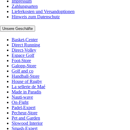
Impressum
Zahlungsarten
Lieferkosten und Versandoptionen
Hinweis zum Datenschutz
Unsere Geschäfte
Basket-Center
Direct Running
Direct-Volley
Espace Golf
Foot-Store
Galopp-Store
Golf and co
Handball-Store
House of Rugby
La sellerie de Maé
Made in Paradis
Nauti-wave
On-Fight
Padel-Expert
Pecheur-Store
Pet and Garden
Slowood Interior
Smash-Expert