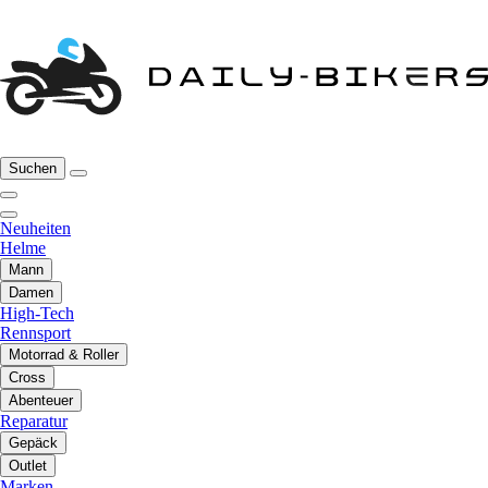
Suchen
Neuheiten
Helme
Mann
Damen
High-Tech
Rennsport
Motorrad & Roller
Cross
Abenteuer
Reparatur
Gepäck
Outlet
Marken