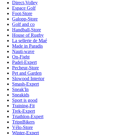
Direct-Volley
Espace Golf
Foot-Store
Galopp-Store
Golf and co
Handball-Store
House of Rugby
La sellerie de Maé
Made in Paradis
Nauti-wave
On-Fight
Padel-Expert
Pecheur-Store
Pet and Garden
Slowood Interior
Smash-Expert
Sneak'In
Sneakids
Sport is good
Training-Fit
Trek-Expert
Triathlon-Expert
TripnBikers
Vélo-Store
Winter-Expert