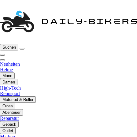
Suchen
Neuheiten
Helme
Mann
Damen
High-Tech
Rennsport
Motorrad & Roller
Cross
Abenteuer
Reparatur
Gepäck
Outlet
Marken