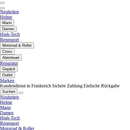
Neuheiten
Helme
Mann
Damen
High-Tech
Rennsport
Motorrad & Roller
Cross
Abenteuer
Reparatur
Gepäck
Outlet
Marken
Kundendienst in Frankreich
Sichere Zahlung
Einfache Rückgabe
Suchen
Neuheiten
Helme
Mann
Damen
High-Tech
Rennsport
Motorrad & Roller