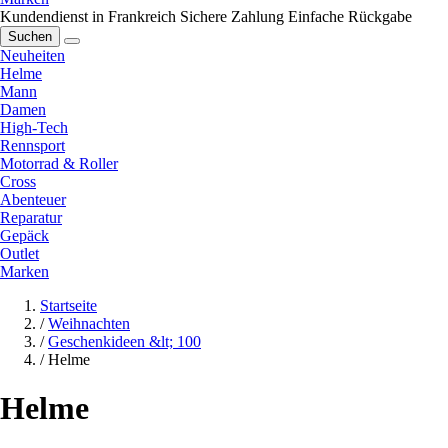
Kundendienst in Frankreich
Sichere Zahlung
Einfache Rückgabe
Suchen
Neuheiten
Helme
Mann
Damen
High-Tech
Rennsport
Motorrad & Roller
Cross
Abenteuer
Reparatur
Gepäck
Outlet
Marken
Startseite
/
Weihnachten
/
Geschenkideen &lt; 100
/
Helme
Helme