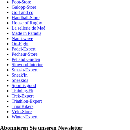
Foot-Store
Galopp-Store
Golf and co
Handball-Store
House of Rugby
La sellerie de Maé
Made in Paradis
Nauti-wave
On-Fight
Padel-Expert
Pecheur-Store
Pet and Garden
Slowood Interior
Smash-Expert
Sneak'In
Sneakids
Sport is good
Training-Fit
Trek-Expert
Triathlon-Expert
TripnBikers
Vélo-Store
Winter-Expert
Abonnieren Sie unseren Newsletter