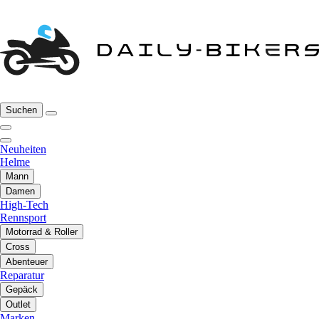
Suchen
Neuheiten
Helme
Mann
Damen
High-Tech
Rennsport
Motorrad & Roller
Cross
Abenteuer
Reparatur
Gepäck
Outlet
Marken