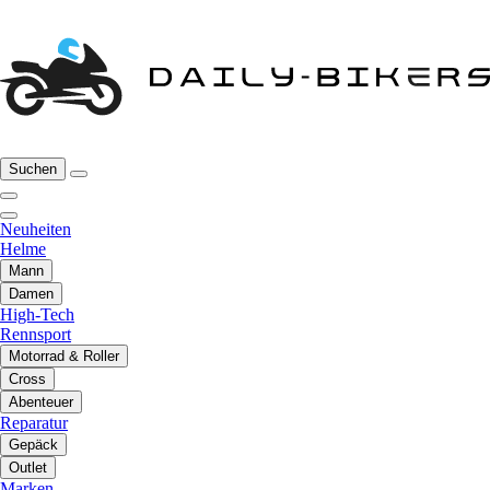
Suchen
Neuheiten
Helme
Mann
Damen
High-Tech
Rennsport
Motorrad & Roller
Cross
Abenteuer
Reparatur
Gepäck
Outlet
Marken