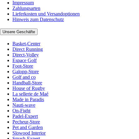
Impressum
Zahlungsarten
Lieferkosten und Versandoptionen
Hinweis zum Datenschutz
Unsere Geschäfte
Basket-Center
Direct Running
Direct-Volley
Espace Golf
Foot-Store
Galopp-Store
Golf and co
Handball-Store
House of Rugby
La sellerie de Maé
Made in Paradis
Nauti-wave
On-Fight
Padel-Expert
Pecheur-Store
Pet and Garden
Slowood Interior
Smash-Expert