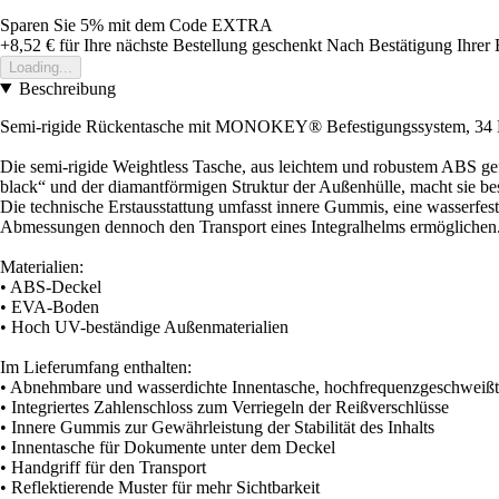
Sparen Sie 5%
mit dem Code
EXTRA
+8,52 €
für Ihre nächste Bestellung geschenkt
Nach Bestätigung Ihrer 
Loading...
Beschreibung
Semi-rigide Rückentasche mit MONOKEY® Befestigungssystem, 34 L
Die semi-rigide Weightless Tasche, aus leichtem und robustem ABS ge
black“ und der diamantförmigen Struktur der Außenhülle, macht sie bes
Die technische Erstausstattung umfasst innere Gummis, eine wasserfes
Abmessungen dennoch den Transport eines Integralhelms ermöglichen
Materialien:
• ABS-Deckel
• EVA-Boden
• Hoch UV-beständige Außenmaterialien
Im Lieferumfang enthalten:
• Abnehmbare und wasserdichte Innentasche, hochfrequenzgeschweißt
• Integriertes Zahlenschloss zum Verriegeln der Reißverschlüsse
• Innere Gummis zur Gewährleistung der Stabilität des Inhalts
• Innentasche für Dokumente unter dem Deckel
• Handgriff für den Transport
• Reflektierende Muster für mehr Sichtbarkeit