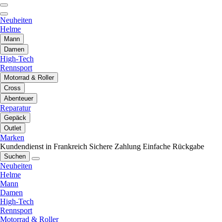
Neuheiten
Helme
Mann
Damen
High-Tech
Rennsport
Motorrad & Roller
Cross
Abenteuer
Reparatur
Gepäck
Outlet
Marken
Kundendienst in Frankreich
Sichere Zahlung
Einfache Rückgabe
Suchen
Neuheiten
Helme
Mann
Damen
High-Tech
Rennsport
Motorrad & Roller