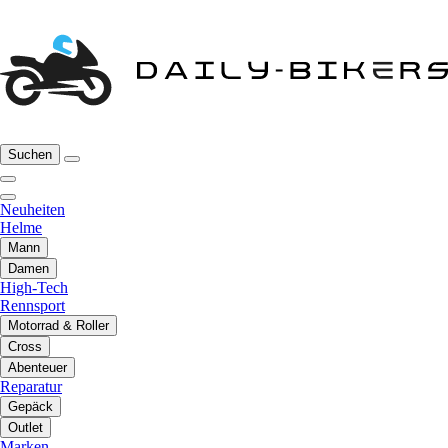
Suchen
Neuheiten
Helme
Mann
Damen
High-Tech
Rennsport
Motorrad & Roller
Cross
Abenteuer
Reparatur
Gepäck
Outlet
Marken