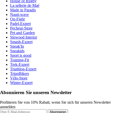
House of Rugby
La sellerie de Maé
Made in Paradis
Nauti-wave
On-Fight
Padel-Expert
Pecheur-Store
Pet and Garden
Slowood Interior
Smash-Expert
Sneak'In
Sneakids
Sport is good
Training-Fit
Trek-Expert
Triathlon-Expert
TripnBikers
Vélo-Store
Winter-Expert
Abonnieren Sie unseren Newsletter
Profitieren Sie von 10% Rabatt, wenn Sie sich für unseren Newsletter
anmelden
Abonnieren