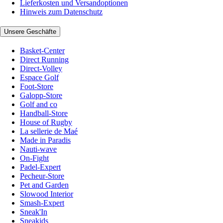
Lieferkosten und Versandoptionen
Hinweis zum Datenschutz
Unsere Geschäfte
Basket-Center
Direct Running
Direct-Volley
Espace Golf
Foot-Store
Galopp-Store
Golf and co
Handball-Store
House of Rugby
La sellerie de Maé
Made in Paradis
Nauti-wave
On-Fight
Padel-Expert
Pecheur-Store
Pet and Garden
Slowood Interior
Smash-Expert
Sneak'In
Sneakids