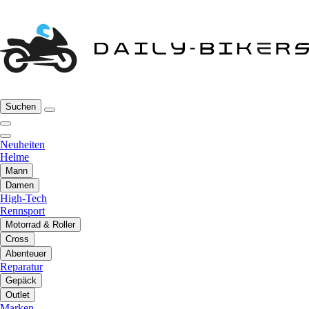
Suchen
Neuheiten
Helme
Mann
Damen
High-Tech
Rennsport
Motorrad & Roller
Cross
Abenteuer
Reparatur
Gepäck
Outlet
Marken