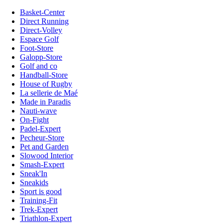
Basket-Center
Direct Running
Direct-Volley
Espace Golf
Foot-Store
Galopp-Store
Golf and co
Handball-Store
House of Rugby
La sellerie de Maé
Made in Paradis
Nauti-wave
On-Fight
Padel-Expert
Pecheur-Store
Pet and Garden
Slowood Interior
Smash-Expert
Sneak'In
Sneakids
Sport is good
Training-Fit
Trek-Expert
Triathlon-Expert