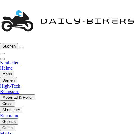
Suchen
Neuheiten
Helme
Mann
Damen
High-Tech
Rennsport
Motorrad & Roller
Cross
Abenteuer
Reparatur
Gepäck
Outlet
Marken