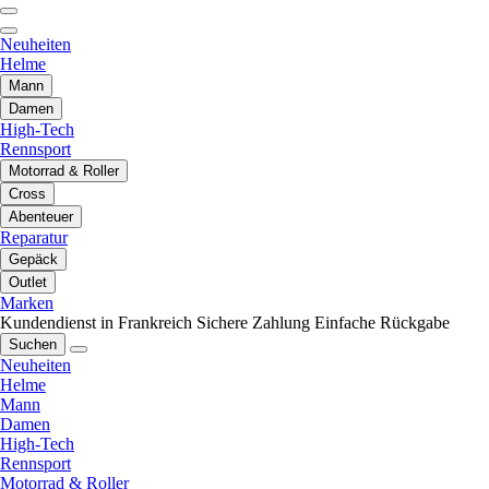
Neuheiten
Helme
Mann
Damen
High-Tech
Rennsport
Motorrad & Roller
Cross
Abenteuer
Reparatur
Gepäck
Outlet
Marken
Kundendienst in Frankreich
Sichere Zahlung
Einfache Rückgabe
Suchen
Neuheiten
Helme
Mann
Damen
High-Tech
Rennsport
Motorrad & Roller