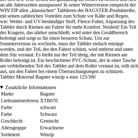
an alle Jahreszeiten anzupassen! In seiner Winterversion entspricht der
WIN'ZIP allen „klassischen“ Tabbleren der BAGSTER-Produktreihe,
mit seinen zahlreichen Vorteilen zum Schutz vor Kälte und Regen,
wie: Wetter- und UV-beständiger Stoff, Fleece-Futter, Anpassung des
Tabbler durch Riemen am Fahrer für mehr Komfort. Neuheit! Ein Teil
des Kragens, das stärker umschließt, wird unter den Gesäßbereich
befestigt und sorgt so für einen besseren Schutz. Um zur
Sommerversion zu wechseln, muss der Tabbler einfach entzippt
werden, und der Teil, der den Fahrer schützt, wird entfernt und unter
dem Sitz verstaut. Es bleibt nur der Teil übrig, der mit Riemen am
Roller befestigt ist. Ein beschichteter PVC-Schutz, der in einer Tasche
am verbleibenden Teil des Tabbler auf dem Roller verstaut ist, rollt sich
aus, um den Fahrer bei einem Überraschungsregen zu schützen.
Tabbler Motorrad Bagster winzip x-max 125/300
Zusätzliche Informationen
Marke
Bagster
Lieferantenreferenz
XTB070
Farbe
schwarz
Farbe
Schwarz
Geschlecht
Gemischt
Altersgruppe
Erwachsene
Sortiment
Winzip