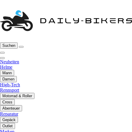
Suchen
Neuheiten
Helme
Mann
Damen
High-Tech
Rennsport
Motorrad & Roller
Cross
Abenteuer
Reparatur
Gepäck
Outlet
Marken