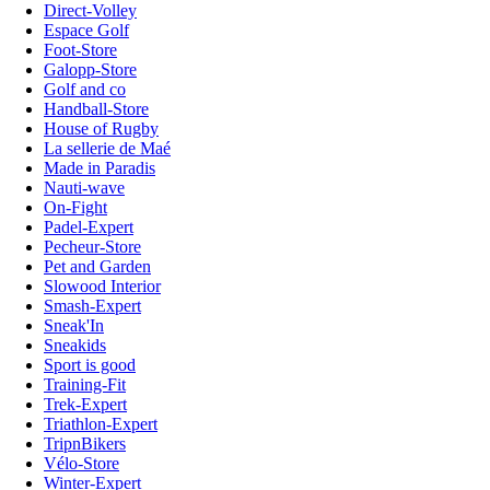
Direct-Volley
Espace Golf
Foot-Store
Galopp-Store
Golf and co
Handball-Store
House of Rugby
La sellerie de Maé
Made in Paradis
Nauti-wave
On-Fight
Padel-Expert
Pecheur-Store
Pet and Garden
Slowood Interior
Smash-Expert
Sneak'In
Sneakids
Sport is good
Training-Fit
Trek-Expert
Triathlon-Expert
TripnBikers
Vélo-Store
Winter-Expert