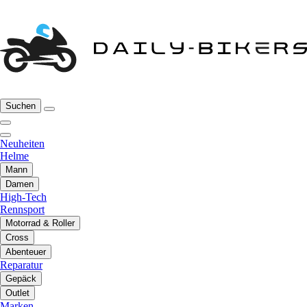
Suchen
Neuheiten
Helme
Mann
Damen
High-Tech
Rennsport
Motorrad & Roller
Cross
Abenteuer
Reparatur
Gepäck
Outlet
Marken