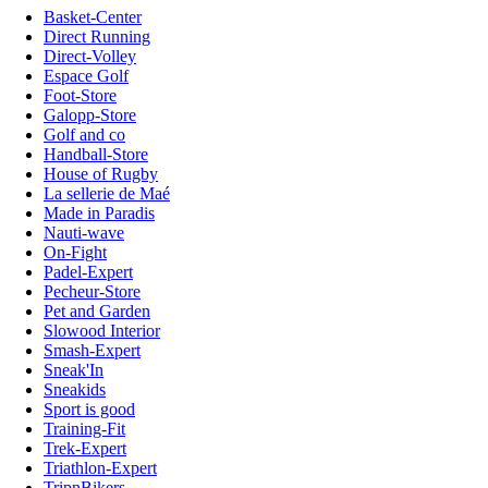
Basket-Center
Direct Running
Direct-Volley
Espace Golf
Foot-Store
Galopp-Store
Golf and co
Handball-Store
House of Rugby
La sellerie de Maé
Made in Paradis
Nauti-wave
On-Fight
Padel-Expert
Pecheur-Store
Pet and Garden
Slowood Interior
Smash-Expert
Sneak'In
Sneakids
Sport is good
Training-Fit
Trek-Expert
Triathlon-Expert
TripnBikers