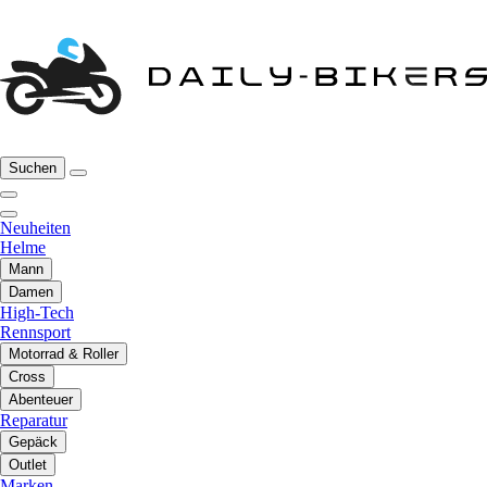
Suchen
Neuheiten
Helme
Mann
Damen
High-Tech
Rennsport
Motorrad & Roller
Cross
Abenteuer
Reparatur
Gepäck
Outlet
Marken