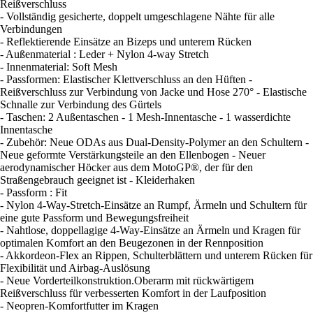
Reißverschluss
- Vollständig gesicherte, doppelt umgeschlagene Nähte für alle
Verbindungen
- Reflektierende Einsätze an Bizeps und unterem Rücken
- Außenmaterial : Leder + Nylon 4-way Stretch
- Innenmaterial: Soft Mesh
- Passformen: Elastischer Klettverschluss an den Hüften -
Reißverschluss zur Verbindung von Jacke und Hose 270° - Elastische
Schnalle zur Verbindung des Gürtels
- Taschen: 2 Außentaschen - 1 Mesh-Innentasche - 1 wasserdichte
Innentasche
- Zubehör: Neue ODAs aus Dual-Density-Polymer an den Schultern -
Neue geformte Verstärkungsteile an den Ellenbogen - Neuer
aerodynamischer Höcker aus dem MotoGP®, der für den
Straßengebrauch geeignet ist - Kleiderhaken
- Passform : Fit
- Nylon 4-Way-Stretch-Einsätze an Rumpf, Ärmeln und Schultern für
eine gute Passform und Bewegungsfreiheit
- Nahtlose, doppellagige 4-Way-Einsätze an Ärmeln und Kragen für
optimalen Komfort an den Beugezonen in der Rennposition
- Akkordeon-Flex an Rippen, Schulterblättern und unterem Rücken für
Flexibilität und Airbag-Auslösung
- Neue Vorderteilkonstruktion.Oberarm mit rückwärtigem
Reißverschluss für verbesserten Komfort in der Laufposition
- Neopren-Komfortfutter im Kragen