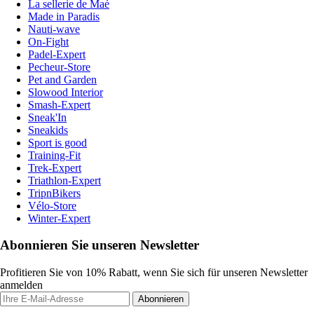
La sellerie de Maé
Made in Paradis
Nauti-wave
On-Fight
Padel-Expert
Pecheur-Store
Pet and Garden
Slowood Interior
Smash-Expert
Sneak'In
Sneakids
Sport is good
Training-Fit
Trek-Expert
Triathlon-Expert
TripnBikers
Vélo-Store
Winter-Expert
Abonnieren Sie unseren Newsletter
Profitieren Sie von 10% Rabatt, wenn Sie sich für unseren Newsletter
anmelden
Abonnieren