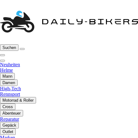
Suchen
Neuheiten
Helme
Mann
Damen
High-Tech
Rennsport
Motorrad & Roller
Cross
Abenteuer
Reparatur
Gepäck
Outlet
Marken