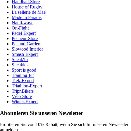
Handball-Store
House of Rugby
La sellerie de Maé
Made in Paradis
Nauti-wave
On-Fight
Padel-Expert
Pecheur-Store
Pet and Garden
Slowood Interior
Smash-Expert
Sneak'In
Sneakids
Sport is good
Training-Fit
Trek-Expert
Triathlon-Expert
TripnBikers
Vélo-Store
Winter-Expert
Abonnieren Sie unseren Newsletter
Profitieren Sie von 10% Rabatt, wenn Sie sich für unseren Newsletter
anmelden