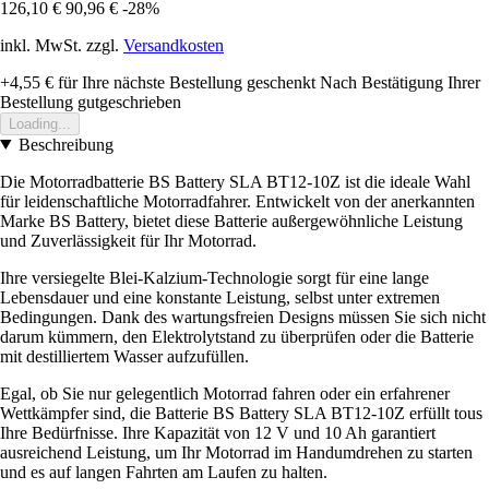
126,10 €
90,96 €
-28%
inkl. MwSt. zzgl.
Versandkosten
+4,55 €
für Ihre nächste Bestellung geschenkt
Nach Bestätigung Ihrer
Bestellung gutgeschrieben
Loading...
Beschreibung
Die Motorradbatterie BS Battery SLA BT12-10Z ist die ideale Wahl
für leidenschaftliche Motorradfahrer. Entwickelt von der anerkannten
Marke BS Battery, bietet diese Batterie außergewöhnliche Leistung
und Zuverlässigkeit für Ihr Motorrad.
Ihre versiegelte Blei-Kalzium-Technologie sorgt für eine lange
Lebensdauer und eine konstante Leistung, selbst unter extremen
Bedingungen. Dank des wartungsfreien Designs müssen Sie sich nicht
darum kümmern, den Elektrolytstand zu überprüfen oder die Batterie
mit destilliertem Wasser aufzufüllen.
Egal, ob Sie nur gelegentlich Motorrad fahren oder ein erfahrener
Wettkämpfer sind, die Batterie BS Battery SLA BT12-10Z erfüllt tous
Ihre Bedürfnisse. Ihre Kapazität von 12 V und 10 Ah garantiert
ausreichend Leistung, um Ihr Motorrad im Handumdrehen zu starten
und es auf langen Fahrten am Laufen zu halten.