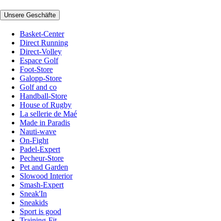
Unsere Geschäfte
Basket-Center
Direct Running
Direct-Volley
Espace Golf
Foot-Store
Galopp-Store
Golf and co
Handball-Store
House of Rugby
La sellerie de Maé
Made in Paradis
Nauti-wave
On-Fight
Padel-Expert
Pecheur-Store
Pet and Garden
Slowood Interior
Smash-Expert
Sneak'In
Sneakids
Sport is good
Training-Fit