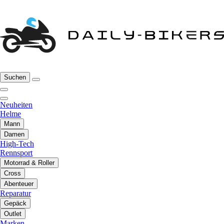
Suchen
Neuheiten
Helme
Mann
Damen
High-Tech
Rennsport
Motorrad & Roller
Cross
Abenteuer
Reparatur
Gepäck
Outlet
Marken