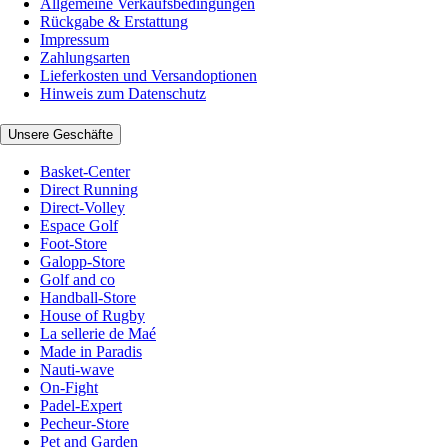
Allgemeine Verkaufsbedingungen
Rückgabe & Erstattung
Impressum
Zahlungsarten
Lieferkosten und Versandoptionen
Hinweis zum Datenschutz
Unsere Geschäfte
Basket-Center
Direct Running
Direct-Volley
Espace Golf
Foot-Store
Galopp-Store
Golf and co
Handball-Store
House of Rugby
La sellerie de Maé
Made in Paradis
Nauti-wave
On-Fight
Padel-Expert
Pecheur-Store
Pet and Garden