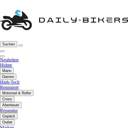
Suchen
Neuheiten
Helme
Mann
Damen
High-Tech
Rennsport
Motorrad & Roller
Cross
Abenteuer
Reparatur
Gepäck
Outlet
Marken