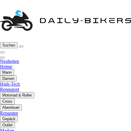
Suchen
Neuheiten
Helme
Mann
Damen
High-Tech
Rennsport
Motorrad & Roller
Cross
Abenteuer
Reparatur
Gepäck
Outlet
Marken