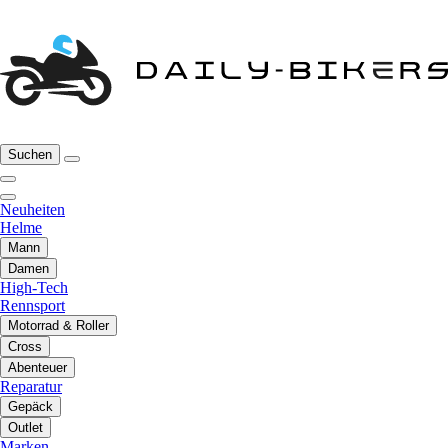
Suchen
Neuheiten
Helme
Mann
Damen
High-Tech
Rennsport
Motorrad & Roller
Cross
Abenteuer
Reparatur
Gepäck
Outlet
Marken