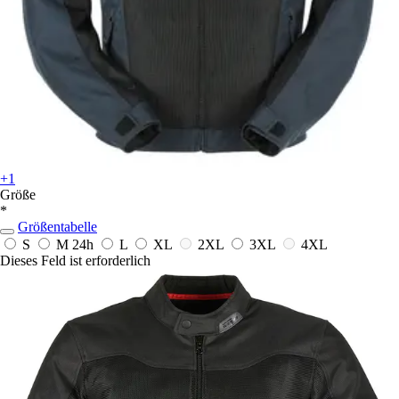
+1
Größe
*
Größentabelle
S
M
24h
L
XL
2XL
3XL
4XL
Dieses Feld ist erforderlich