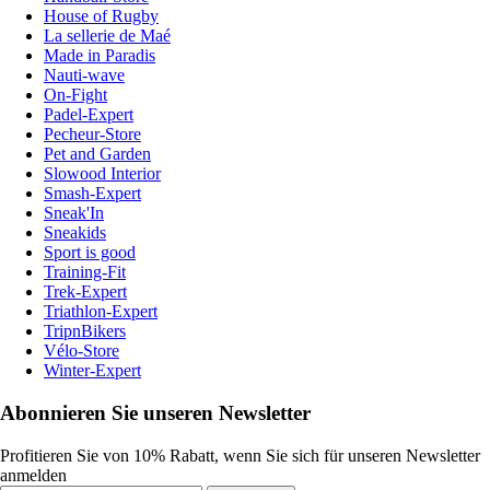
House of Rugby
La sellerie de Maé
Made in Paradis
Nauti-wave
On-Fight
Padel-Expert
Pecheur-Store
Pet and Garden
Slowood Interior
Smash-Expert
Sneak'In
Sneakids
Sport is good
Training-Fit
Trek-Expert
Triathlon-Expert
TripnBikers
Vélo-Store
Winter-Expert
Abonnieren Sie unseren Newsletter
Profitieren Sie von 10% Rabatt, wenn Sie sich für unseren Newsletter
anmelden