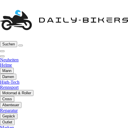
Suchen
Neuheiten
Helme
Mann
Damen
High-Tech
Rennsport
Motorrad & Roller
Cross
Abenteuer
Reparatur
Gepäck
Outlet
Marken