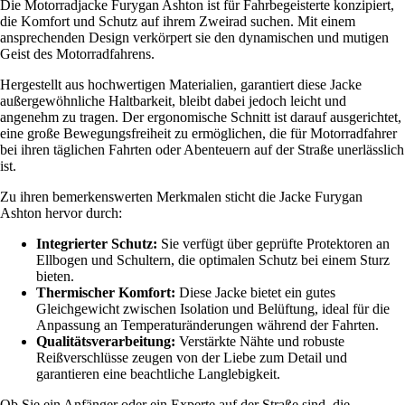
Die Motorradjacke Furygan Ashton ist für Fahrbegeisterte konzipiert,
die Komfort und Schutz auf ihrem Zweirad suchen. Mit einem
ansprechenden Design verkörpert sie den dynamischen und mutigen
Geist des Motorradfahrens.
Hergestellt aus hochwertigen Materialien, garantiert diese Jacke
außergewöhnliche Haltbarkeit, bleibt dabei jedoch leicht und
angenehm zu tragen. Der ergonomische Schnitt ist darauf ausgerichtet,
eine große Bewegungsfreiheit zu ermöglichen, die für Motorradfahrer
bei ihren täglichen Fahrten oder Abenteuern auf der Straße unerlässlich
ist.
Zu ihren bemerkenswerten Merkmalen sticht die Jacke Furygan
Ashton hervor durch:
Integrierter Schutz:
Sie verfügt über geprüfte Protektoren an
Ellbogen und Schultern, die optimalen Schutz bei einem Sturz
bieten.
Thermischer Komfort:
Diese Jacke bietet ein gutes
Gleichgewicht zwischen Isolation und Belüftung, ideal für die
Anpassung an Temperaturänderungen während der Fahrten.
Qualitätsverarbeitung:
Verstärkte Nähte und robuste
Reißverschlüsse zeugen von der Liebe zum Detail und
garantieren eine beachtliche Langlebigkeit.
Ob Sie ein Anfänger oder ein Experte auf der Straße sind, die