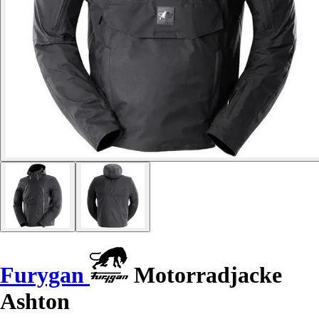
Furygan
Motorradjacke
Ashton