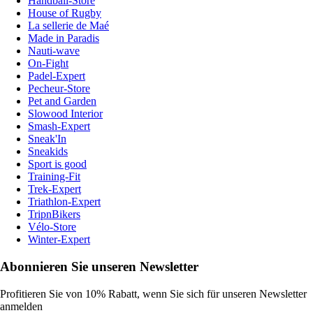
Handball-Store
House of Rugby
La sellerie de Maé
Made in Paradis
Nauti-wave
On-Fight
Padel-Expert
Pecheur-Store
Pet and Garden
Slowood Interior
Smash-Expert
Sneak'In
Sneakids
Sport is good
Training-Fit
Trek-Expert
Triathlon-Expert
TripnBikers
Vélo-Store
Winter-Expert
Abonnieren Sie unseren Newsletter
Profitieren Sie von 10% Rabatt, wenn Sie sich für unseren Newsletter
anmelden