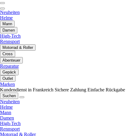
Neuheiten
Helme
Mann
Damen
High-Tech
Rennsport
Motorrad & Roller
Cross
Abenteuer
Reparatur
Gepäck
Outlet
Marken
Kundendienst in Frankreich
Sichere Zahlung
Einfache Rückgabe
Suchen
Neuheiten
Helme
Mann
Damen
High-Tech
Rennsport
Motorrad & Roller