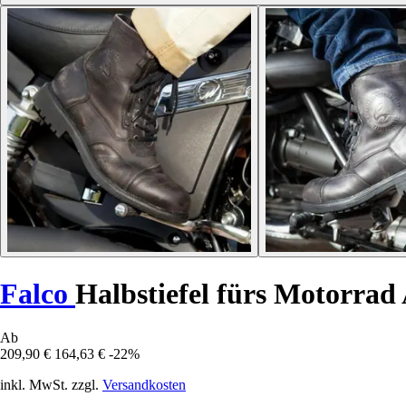
Falco
Halbstiefel fürs Motorrad 
Ab
209,90 €
164,63 €
-22%
inkl. MwSt. zzgl.
Versandkosten