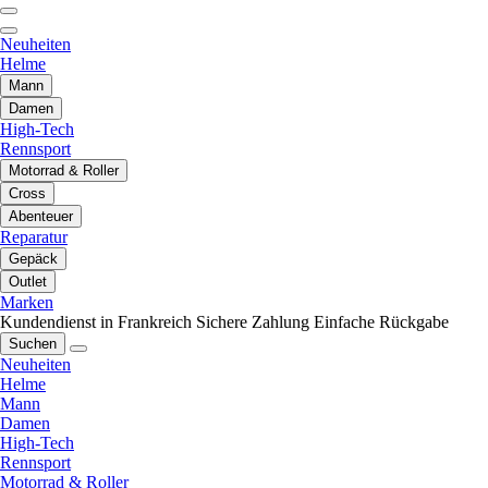
Neuheiten
Helme
Mann
Damen
High-Tech
Rennsport
Motorrad & Roller
Cross
Abenteuer
Reparatur
Gepäck
Outlet
Marken
Kundendienst in Frankreich
Sichere Zahlung
Einfache Rückgabe
Suchen
Neuheiten
Helme
Mann
Damen
High-Tech
Rennsport
Motorrad & Roller