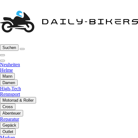
Suchen
Neuheiten
Helme
Mann
Damen
High-Tech
Rennsport
Motorrad & Roller
Cross
Abenteuer
Reparatur
Gepäck
Outlet
Marken