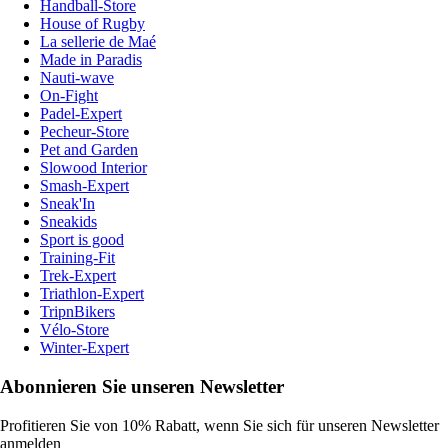
Handball-Store
House of Rugby
La sellerie de Maé
Made in Paradis
Nauti-wave
On-Fight
Padel-Expert
Pecheur-Store
Pet and Garden
Slowood Interior
Smash-Expert
Sneak'In
Sneakids
Sport is good
Training-Fit
Trek-Expert
Triathlon-Expert
TripnBikers
Vélo-Store
Winter-Expert
Abonnieren Sie unseren Newsletter
Profitieren Sie von 10% Rabatt, wenn Sie sich für unseren Newsletter
anmelden