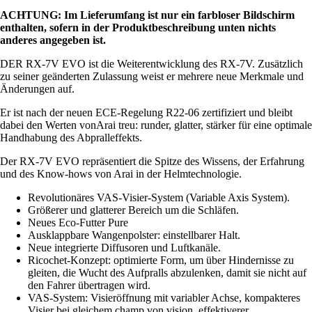
ACHTUNG: Im Lieferumfang ist nur ein farbloser Bildschirm
enthalten, sofern in der Produktbeschreibung unten nichts
anderes angegeben ist.
DER RX-7V EVO ist die Weiterentwicklung des RX-7V. Zusätzlich
zu seiner geänderten Zulassung weist er mehrere neue Merkmale und
Änderungen auf.
Er ist nach der neuen ECE-Regelung R22-06 zertifiziert und bleibt
dabei den Werten vonArai treu: runder, glatter, stärker für eine optimale
Handhabung des Abpralleffekts.
Der RX-7V EVO repräsentiert die Spitze des Wissens, der Erfahrung
und des Know-hows von Arai in der Helmtechnologie.
Revolutionäres VAS-Visier-System (Variable Axis System).
Größerer und glatterer Bereich um die Schläfen.
Neues Eco-Futter Pure
Ausklappbare Wangenpolster: einstellbarer Halt.
Neue integrierte Diffusoren und Luftkanäle.
Ricochet-Konzept: optimierte Form, um über Hindernisse zu
gleiten, die Wucht des Aufpralls abzulenken, damit sie nicht auf
den Fahrer übertragen wird.
VAS-System: Visieröffnung mit variabler Achse, kompakteres
Visier bei gleichem champ von vision, effektiverer