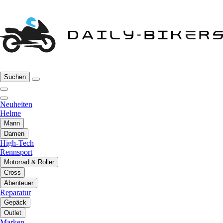
Suchen
Neuheiten
Helme
Mann
Damen
High-Tech
Rennsport
Motorrad & Roller
Cross
Abenteuer
Reparatur
Gepäck
Outlet
Marken