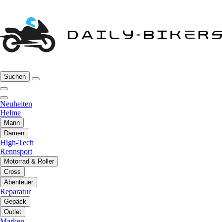
Suchen
Neuheiten
Helme
Mann
Damen
High-Tech
Rennsport
Motorrad & Roller
Cross
Abenteuer
Reparatur
Gepäck
Outlet
Marken