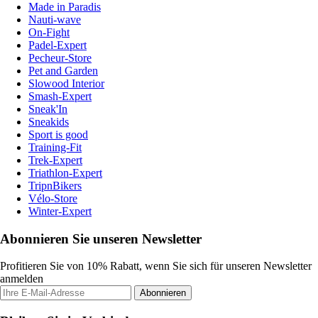
Made in Paradis
Nauti-wave
On-Fight
Padel-Expert
Pecheur-Store
Pet and Garden
Slowood Interior
Smash-Expert
Sneak'In
Sneakids
Sport is good
Training-Fit
Trek-Expert
Triathlon-Expert
TripnBikers
Vélo-Store
Winter-Expert
Abonnieren Sie unseren Newsletter
Profitieren Sie von 10% Rabatt, wenn Sie sich für unseren Newsletter
anmelden
Abonnieren