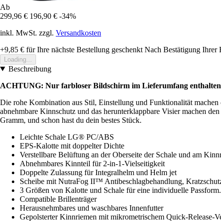
Ab
299,96 €
196,90 €
-34%
inkl. MwSt. zzgl.
Versandkosten
+9,85 €
für Ihre nächste Bestellung geschenkt
Nach Bestätigung Ihrer 
Loading...
Beschreibung
ACHTUNG: Nur farbloser Bildschirm im Lieferumfang enthalten, s
Die rohe Kombination aus Stil, Einstellung und Funktionalität machen d
abnehmbare Kinnschutz und das herunterklappbare Visier machen den B
Gramm, und schon hast du dein bestes Stück.
Leichte Schale LG® PC/ABS
EPS-Kalotte mit doppelter Dichte
Verstellbare Belüftung an der Oberseite der Schale und am Kin
Abnehmbares Kinnteil für 2-in-1-Vielseitigkeit
Doppelte Zulassung für Integralhelm und Helm jet
Scheibe mit NutraFog II™ Antibeschlagbehandlung, Kratzschu
3 Größen von Kalotte und Schale für eine individuelle Passform.
Compatible Brillenträger
Herausnehmbares und waschbares Innenfutter
Gepolsterter Kinnriemen mit mikrometrischem Quick-Release-Ve