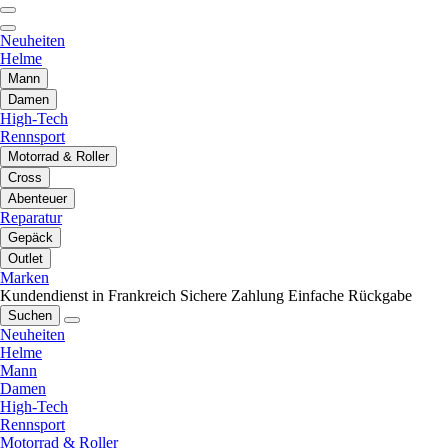
Neuheiten
Helme
Mann
Damen
High-Tech
Rennsport
Motorrad & Roller
Cross
Abenteuer
Reparatur
Gepäck
Outlet
Marken
Kundendienst in Frankreich
Sichere Zahlung
Einfache Rückgabe
Suchen
Neuheiten
Helme
Mann
Damen
High-Tech
Rennsport
Motorrad & Roller