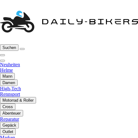
Suchen
Neuheiten
Helme
Mann
Damen
High-Tech
Rennsport
Motorrad & Roller
Cross
Abenteuer
Reparatur
Gepäck
Outlet
Marken