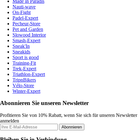
Made in Paradis
Nauti-wave
On-Fight
Padel-Expert
Pecheur-Store
Pet and Garden
Slowood Interior
Smash-Expert
Sneak'In
Sneakids
Sport is good
Training-Fit
Trek-Expert
Triathlon-Expert
TripnBikers
Vélo-Store
Winter-Expert
Abonnieren Sie unseren Newsletter
Profitieren Sie von 10% Rabatt, wenn Sie sich für unseren Newsletter
anmelden
Abonnieren
Bleiben Sie in Verbindung