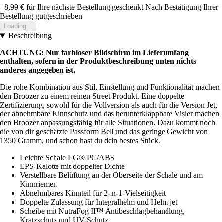
+8,99 €
für Ihre nächste Bestellung geschenkt
Nach Bestätigung Ihrer
Bestellung gutgeschrieben
Loading...
Beschreibung
ACHTUNG: Nur farbloser Bildschirm im Lieferumfang
enthalten, sofern in der Produktbeschreibung unten nichts
anderes angegeben ist.
Die rohe Kombination aus Stil, Einstellung und Funktionalität machen
den Broozer zu einem reinen Street-Produkt. Eine doppelte
Zertifizierung, sowohl für die Vollversion als auch für die Version Jet,
der abnehmbare Kinnschutz und das herunterklappbare Visier machen
den Broozer anpassungsfähig für alle Situationen. Dazu kommt noch
die von dir geschätzte Passform Bell und das geringe Gewicht von
1350 Gramm, und schon hast du dein bestes Stück.
Leichte Schale LG® PC/ABS
EPS-Kalotte mit doppelter Dichte
Verstellbare Belüftung an der Oberseite der Schale und am
Kinnriemen
Abnehmbares Kinnteil für 2-in-1-Vielseitigkeit
Doppelte Zulassung für Integralhelm und Helm jet
Scheibe mit NutraFog II™ Antibeschlagbehandlung,
Kratzschutz und UV-Schutz.