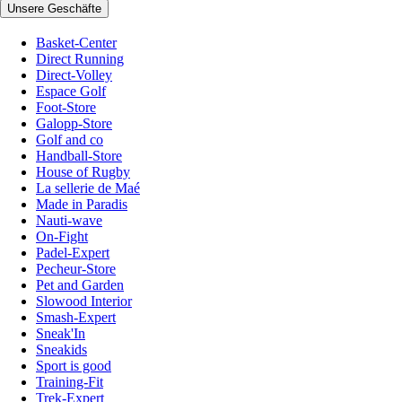
Unsere Geschäfte
Basket-Center
Direct Running
Direct-Volley
Espace Golf
Foot-Store
Galopp-Store
Golf and co
Handball-Store
House of Rugby
La sellerie de Maé
Made in Paradis
Nauti-wave
On-Fight
Padel-Expert
Pecheur-Store
Pet and Garden
Slowood Interior
Smash-Expert
Sneak'In
Sneakids
Sport is good
Training-Fit
Trek-Expert