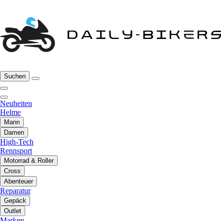
Suchen
Neuheiten
Helme
Mann
Damen
High-Tech
Rennsport
Motorrad & Roller
Cross
Abenteuer
Reparatur
Gepäck
Outlet
Marken