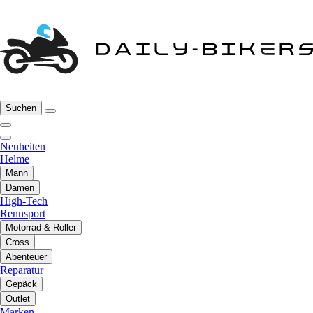
Suchen
Neuheiten
Helme
Mann
Damen
High-Tech
Rennsport
Motorrad & Roller
Cross
Abenteuer
Reparatur
Gepäck
Outlet
Marken