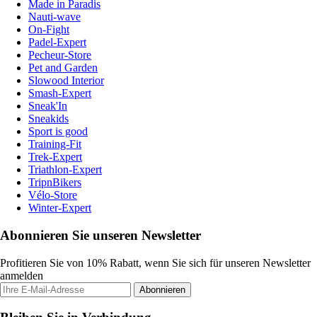
Made in Paradis
Nauti-wave
On-Fight
Padel-Expert
Pecheur-Store
Pet and Garden
Slowood Interior
Smash-Expert
Sneak'In
Sneakids
Sport is good
Training-Fit
Trek-Expert
Triathlon-Expert
TripnBikers
Vélo-Store
Winter-Expert
Abonnieren Sie unseren Newsletter
Profitieren Sie von 10% Rabatt, wenn Sie sich für unseren Newsletter
anmelden
Abonnieren