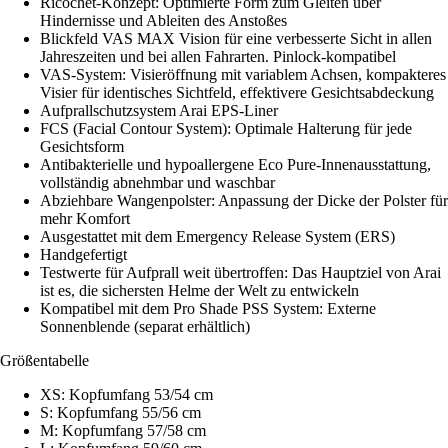
Ricochet-Konzept: Optimierte Form zum Gleiten über
Hindernisse und Ableiten des Anstoßes
Blickfeld VAS MAX Vision für eine verbesserte Sicht in allen
Jahreszeiten und bei allen Fahrarten. Pinlock-kompatibel
VAS-System: Visieröffnung mit variablem Achsen, kompakteres
Visier für identisches Sichtfeld, effektivere Gesichtsabdeckung
Aufprallschutzsystem Arai EPS-Liner
FCS (Facial Contour System): Optimale Halterung für jede
Gesichtsform
Antibakterielle und hypoallergene Eco Pure-Innenausstattung,
vollständig abnehmbar und waschbar
Abziehbare Wangenpolster: Anpassung der Dicke der Polster für
mehr Komfort
Ausgestattet mit dem Emergency Release System (ERS)
Handgefertigt
Testwerte für Aufprall weit übertroffen: Das Hauptziel von Arai
ist es, die sichersten Helme der Welt zu entwickeln
Kompatibel mit dem Pro Shade PSS System: Externe
Sonnenblende (separat erhältlich)
Größentabelle
XS: Kopfumfang 53/54 cm
S: Kopfumfang 55/56 cm
M: Kopfumfang 57/58 cm