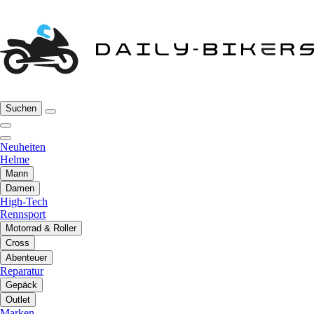
Suchen
Neuheiten
Helme
Mann
Damen
High-Tech
Rennsport
Motorrad & Roller
Cross
Abenteuer
Reparatur
Gepäck
Outlet
Marken