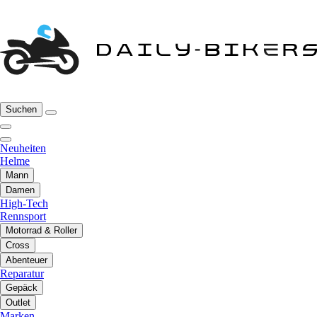
Suchen
Neuheiten
Helme
Mann
Damen
High-Tech
Rennsport
Motorrad & Roller
Cross
Abenteuer
Reparatur
Gepäck
Outlet
Marken