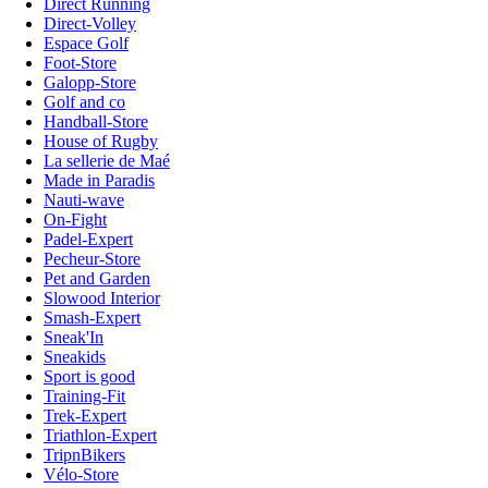
Direct Running
Direct-Volley
Espace Golf
Foot-Store
Galopp-Store
Golf and co
Handball-Store
House of Rugby
La sellerie de Maé
Made in Paradis
Nauti-wave
On-Fight
Padel-Expert
Pecheur-Store
Pet and Garden
Slowood Interior
Smash-Expert
Sneak'In
Sneakids
Sport is good
Training-Fit
Trek-Expert
Triathlon-Expert
TripnBikers
Vélo-Store