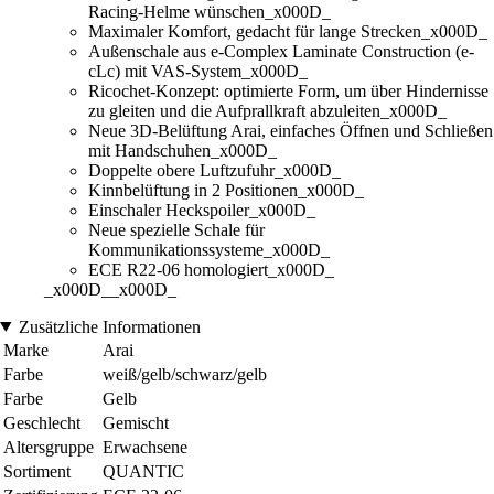
Racing-Helme wünschen_x000D_
Maximaler Komfort, gedacht für lange Strecken_x000D_
Außenschale aus e-Complex Laminate Construction (e-
cLc) mit VAS-System_x000D_
Ricochet-Konzept: optimierte Form, um über Hindernisse
zu gleiten und die Aufprallkraft abzuleiten_x000D_
Neue 3D-Belüftung Arai, einfaches Öffnen und Schließen
mit Handschuhen_x000D_
Doppelte obere Luftzufuhr_x000D_
Kinnbelüftung in 2 Positionen_x000D_
Einschaler Heckspoiler_x000D_
Neue spezielle Schale für
Kommunikationssysteme_x000D_
ECE R22-06 homologiert_x000D_
_x000D__x000D_
Zusätzliche Informationen
Marke
Arai
Farbe
weiß/gelb/schwarz/gelb
Farbe
Gelb
Geschlecht
Gemischt
Altersgruppe
Erwachsene
Sortiment
QUANTIC